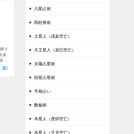
六星占術
四柱推命
土星人（戌亥空亡）
束縛さ
天王星人（辰巳空亡）
る金
婚
太陽占星術
 セッ
倫関
まっ
恒星占星術
手相占い
数秘術
木星人（虎卯空亡）
水星人（子丑空亡）