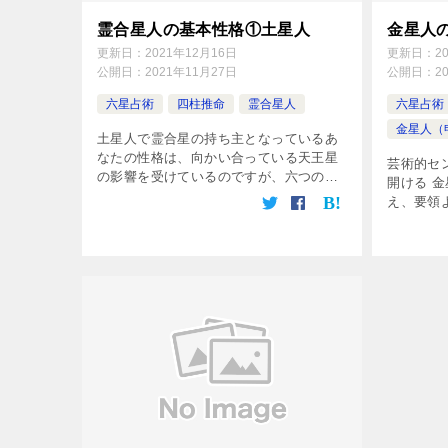
霊合星人の基本性格①土星人
金星人
更新日：
2021年12月16日
更新日：
2
公開日：
2021年11月27日
公開日：
2
六星占術
四柱推命
霊合星人
六星占術
金星人（
土星人で霊合星の持ち主となっているあ
なたの性格は、向かい合っている天王星
芸術的セ
の影響を受けているのですが、六つの星
開ける 
のうち、この二つほど、矛盾の度合いが
え、要領
激しい組み合わせはないかもしれませ
タイプで
ん。つまり、すべてにわたって反対の方
すから、
向を指 […]
気に開花
変 […]