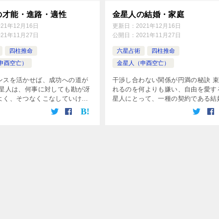
の才能・進路・適性
金星人の結婚・家庭
021年12月16日
更新日：
2021年12月16日
021年11月27日
公開日：
2021年11月27日
四柱推命
六星占術
四柱推命
申酉空亡）
金星人（申酉空亡）
ンスを活かせば、成功への道が
干渉し合わない関係が円満の秘訣 
金星人は、何事に対しても勘が冴
れるのを何よりも嫌い、自由を愛す
よく、そつなくこなしていける
星人にとって、一種の契約である結
す。抜群の行動力も持っていま
は、およそ肌に合わない行為です。
ツボにはまったときは才能を一
クスの快楽が得られれば、同棲や不
させ、周囲の人が驚くほどの大
係でもよく、結婚という形式には、
た […]