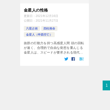
金星人の性格
更新日：
2021年12月16日
公開日：
2021年11月27日
六星占術
四柱推命
金星人（申酉空亡）
抜群の行動力を持つ高感度人間 頭の回転
が速く、合理的で自由な発想を重んじる
金星人は、スピードが要求される現代社
会にぴったりとマッチした性格を持って
います。 しかも、行動の星､ですから、
並々ならぬ実行力を兼ね備えており、自
[…]
1