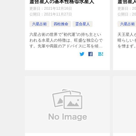
霊合星人の基本性格⑥水星人
霊合星
更新日：
2021年12月16日
更新日：
2
公開日：
2021年11月27日
公開日：
2
六星占術
四柱推命
霊合星人
六星占術
六星占術の世界で”初代運”の持ち主とい
天王星人
われる水星人の特徴は、旺盛な独立心で
晴らしい
す。先輩や両親のアドバイスに耳を傾け
を憎まず
ることは傾けるのですが、最後の結論は
王星人に
かならず自分ひとりで出します。周りで
包容力に
心配していた人 […]
だ、その
けと […]