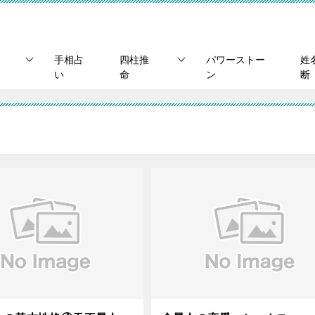
手相占
四柱推
パワーストー
姓
い
命
ン
断