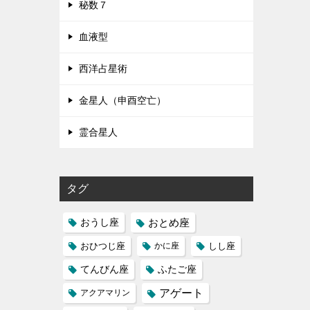
秘数７
血液型
西洋占星術
金星人（申酉空亡）
霊合星人
タグ
おうし座
おとめ座
おひつじ座
かに座
しし座
てんびん座
ふたご座
アゲート
アクアマリン