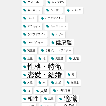
エメラルド
カメラマン
ガーネット
シトリン
トパーズ
パール
ヘアデザイナー
マラカイト
ムーストーン
ラブラドライト
ルビー
健康運
ローズクォーツ
冥王星
各種インストラクター
地
太陽
土星
天王星
性格・特徴
恋愛・結婚
月
水
水星
木星
海王星
火星
生年月日
火
適職
相性
翡翠