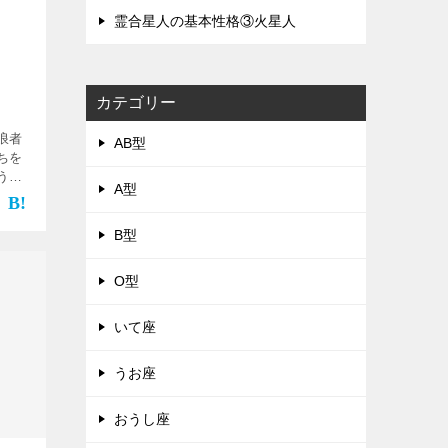
霊合星人の基本性格③火星人
カテゴリー
浪者
AB型
ちを
うと
A型
セス
れよ
を求
B型
O型
いて座
うお座
おうし座