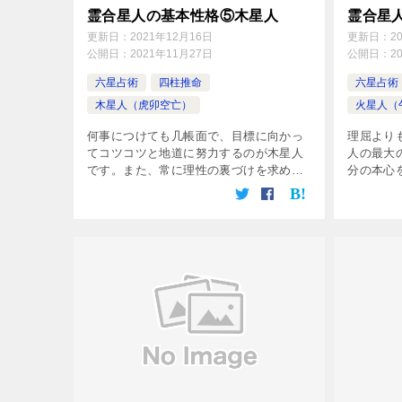
霊合星人の基本性格⑤木星人
霊合星
更新日：
2021年12月16日
更新日：
2
公開日：
2021年11月27日
公開日：
2
六星占術
四柱推命
六星占術
木星人（虎卯空亡）
火星人（
何事につけても几帳面で、目標に向かっ
理屈より
てコツコツと地道に努力するのが木星人
人の最大
です。また、常に理性の裏づけを求め、
分の本心
けっして一時の感情で軽はずみな行動に
人が何と
出たりしないのも木星人の特徴です。 保
ことん守
守的で、自分で納得しないと行動に出な
の右に出
い […]
でし […]