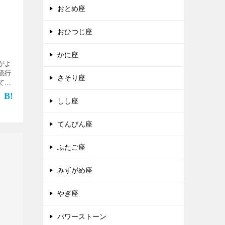
おとめ座
おひつじ座
かに座
がよ
流行
さそり座
て
ん。
しし座
か
いと
てんびん座
ふたご座
みずがめ座
やぎ座
パワーストーン