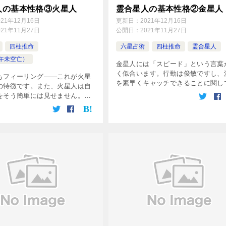
人の基本性格③火星人
霊合星人の基本性格②金星人
021年12月16日
更新日：
2021年12月16日
021年11月27日
公開日：
2021年11月27日
四柱推命
六星占術
四柱推命
霊合星人
午未空亡）
金星人には「スピード」という言葉
く似合います。行動は俊敏ですし、
もフィーリング――これが火星
を素早くキャッチできることに関し
の特徴です。また、火星人は自
も、金星人の右に出る星人はいませ
をそう簡単には見せません。他
また、自由主義者で合理主義者です
言おうが、自分自身の世界をと
ら、因習めいたことや理屈に合わな
り抜くことにかけては、火星人
直感した […]
る星人はいないといってもいい