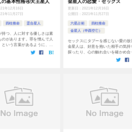
人の基本性格④天王星人
金星人の恋愛・セックス
021年12月16日
更新日：
2021年12月16日
021年11月27日
公開日：
2021年11月27日
四柱推命
霊合星人
六星占術
四柱推命
金星人（申酉空亡）
が持つ、人に対する優しさは素
ものがあります。罪を憎んで人
セックスにタブーを感じない愛の放
。という言葉があるように、天
金星人は、好意を抱いた相手の気持
出会うと、どんな悪人でもその
探ったり、心の触れ合いを確かめ合
心を惹かれることでしょう。た
いう精神的な結びつきや恋愛のプロ
優しさが「優柔不断な人」と受
に、あまり価値を見出しません。そ
りも、ストレートにセックスの快楽
め […]